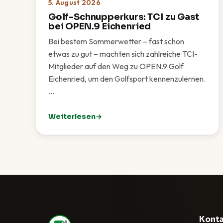
5. August 2026
Golf-Schnupperkurs: TCI zu Gast
bei OPEN.9 Eichenried
Bei bestem Sommerwetter – fast schon
etwas zu gut – machten sich zahlreiche TCI-
Mitglieder auf den Weg zu OPEN.9 Golf
Eichenried, um den Golfsport kennenzulernen.
…
Weiterlesen
: Golf-Schnupperkurs: TCI zu Gast bei OPEN.9 
Kont