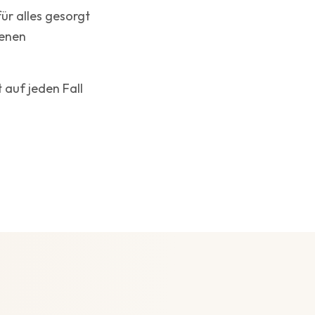
ür alles gesorgt
genen
 auf jeden Fall