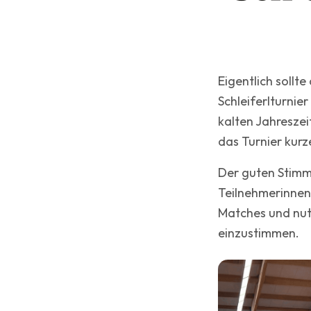
Eigentlich sollt
·
TCI Team
14. April 2026
Turniere
Schleiferlturnie
kalten Jahreszei
das Turnier kurz
Der guten Stimm
Teilnehmerinnen
Matches und nut
einzustimmen.