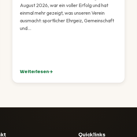
August 2026, war ein voller Erfolg und hat
einmal mehr gezeigt, was unseren Verein
ausmacht: sportlicher Ehrgeiz, Gemeinschaft
und…
Weiterlesen
Eichenried
: TCI-Sommerfest 2026 – Ein rundum gelungenes F
akt
Quicklinks