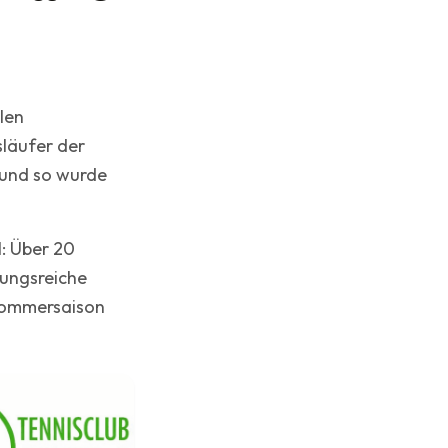
len
släufer der
– und so wurde
: Über 20
lungsreiche
 Sommersaison