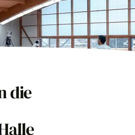
n die
 Halle