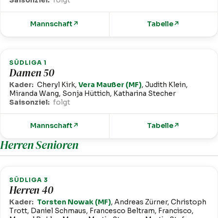
Saisonziel:
folgt
Mannschaft
↗
Tabelle
↗
SÜDLIGA 1
Damen 50
Kader:
Cheryl Kirk,
Vera Maußer (MF)
, Judith Klein,
Miranda Wang, Sonja Hüttich, Katharina Stecher
Saisonziel:
folgt
Mannschaft
↗
Tabelle
↗
Herren Senioren
SÜDLIGA 3
Herren 40
Kader:
Torsten Nowak (MF)
, Andreas Zürner, Christoph
Trott, Daniel Schmaus, Francesco Beltram, Francisco,