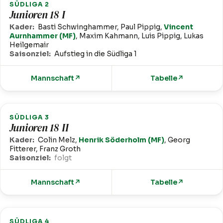
SÜDLIGA 2
Junioren 18 I
Kader:
Basti Schwinghammer, Paul Pippig,
Vincent
Aurnhammer (MF)
, Maxim Kahmann, Luis Pippig, Lukas
Heilgemair
Saisonziel:
Aufstieg in die Südliga 1
Mannschaft
↗
Tabelle
↗
SÜDLIGA 3
Junioren 18 II
Kader:
Colin Melz,
Henrik Söderholm (MF)
, Georg
Fitterer, Franz Groth
Saisonziel:
folgt
Mannschaft
↗
Tabelle
↗
SÜDLIGA 4