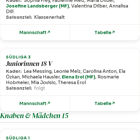
Kader:
Sophia Frey, Fabienne Melz, Maria Dilber,
Josefine Landsberger (MF)
, Valentina Dilber, Annalisa
Dill
Saisonziel:
Klassenerhalt
Mannschaft
↗
Tabelle
↗
SÜDLIGA 3
Juniorinnen 18 V
Kader:
Lea Messing, Leonie Melz, Carolina Anton, Ela
Özkan, Michaela Hausler,
Elena Erol (MF)
, Rosmarie
Hobmeier, Mia Jovisic, Theresa Erol
Saisonziel:
folgt
Mannschaft
↗
Tabelle
↗
Knaben & Mädchen 15
SÜDLIGA 1