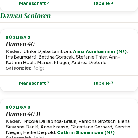
Mannschaft
↗
Tabelle
↗
Damen Senioren
SÜDLIGA 2
Damen 40
Kader:
Ulrike Djaba Lamboni,
Anna Aurnhammer (MF)
,
Iris Baumgärtl, Bettina Gorscak, Stefanie Thier, Ann-
Kathrin Hoch, Marion Pfleger, Andrea Dieterle
Saisonziel:
folgt
Mannschaft
↗
Tabelle
↗
SÜDLIGA 3
Damen 40 II
Kader:
Nicole Dallabrida-Braun, Ramona Grötsch, Elena
Susanne Dankl, Anne Kresse, Christiane Gerhard, Kerstin
Nieger, Heike Diepold,
Cathrin Giovannone (MF)