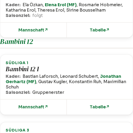
Kader:
Ela Özkan,
Elena Erol (MF)
, Rosmarie Hobmeier,
Katharina Erol, Theresa Erol, Sirine Bousselham
Saisonziel:
folgt
Mannschaft
↗
Tabelle
↗
Bambini 12
SÜDLIGA 1
Bambini 12 I
Kader:
Bastian Laforsch, Leonard Schubert,
Jonathan
Gerhartz (MF)
, Gustav Kugler, Konstantin Ruh, Maximilian
Schuh
Saisonziel:
Gruppenerster
Mannschaft
↗
Tabelle
↗
SÜDLIGA 3