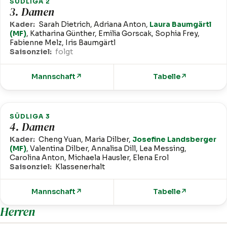
SÜDLIGA 2
3. Damen
Kader:
Sarah Dietrich, Adriana Anton,
Laura Baumgärtl
(MF)
, Katharina Günther, Emilia Gorscak, Sophia Frey,
Fabienne Melz, Iris Baumgärtl
Saisonziel:
folgt
Mannschaft
↗
Tabelle
↗
SÜDLIGA 3
4. Damen
Kader:
Cheng Yuan, Maria Dilber,
Josefine Landsberger
(MF)
, Valentina Dilber, Annalisa Dill, Lea Messing,
Carolina Anton, Michaela Hausler, Elena Erol
Saisonziel:
Klassenerhalt
Mannschaft
↗
Tabelle
↗
Herren