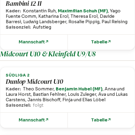
Bambini 12 II
Kader:
Konstantin Ruh,
Maximilian Schuh (MF)
, Yago
Fuente Comm, Katharina Erol, Theresa Erol, Davide
Barresi, Ludwig Landsberger, Rosalie Pippig, Paul Reising
Saisonziel:
Aufstieg
Mannschaft
↗
Tabelle
↗
Midcourt U10 & Kleinfeld U9/U8
SÜDLIGA 2
Dunlop Midcourt U10
Kader:
Theo Sommer,
Benjamin Hubel (MF)
, Anna und
Laura Horst, Bastian Fehlner, Louis Zuleger, Ava und Lukas
Carstens, Jannis Bischoff, Finja und Elias Löbel
Saisonziel:
folgt
Mannschaft
↗
Tabelle
↗