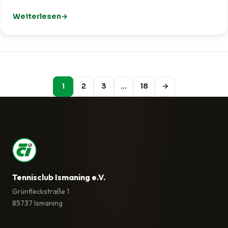
Weiterlesen
: TCI trotzt Wind und Wetter beim Ismaninger Volksfest
1
2
3
…
18
→
Tennisclub Ismaning e.V.
Grünfleckstraße 1
85737 Ismaning