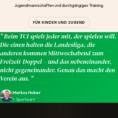
Jugendmannschaften und durchgängiges Training.
FÜR KINDER UND JUGEND
Beim TCI spielt jeder mit, der spielen will.
Die einen halten die Landesliga, die
anderen kommen Mittwochabend zum
Freizeit-Doppel – und das nebeneinander,
nicht gegeneinander. Genau das macht den
Verein aus.
Markus Huber
1. Sportwart