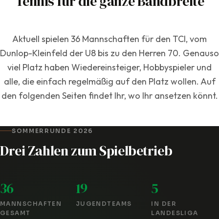
Tennis für die ganze Bandbreite
ansetzen wollt.
Aktuell spielen 36 Mannschaften für den TCI, vom
Dunlop-Kleinfeld der U8 bis zu den Herren 70. Genauso
viel Platz haben Wiedereinsteiger, Hobbyspieler und
alle, die einfach regelmäßig auf den Platz wollen. Auf
den folgenden Seiten findet Ihr, wo Ihr ansetzen könnt.
SOMMERRUNDE 2026
Drei Zahlen zum Spielbetrieb
36
19
5
MANNSCHAFTEN
JUGENDTEAMS
IN DER
GESAMT
LANDESLIGA