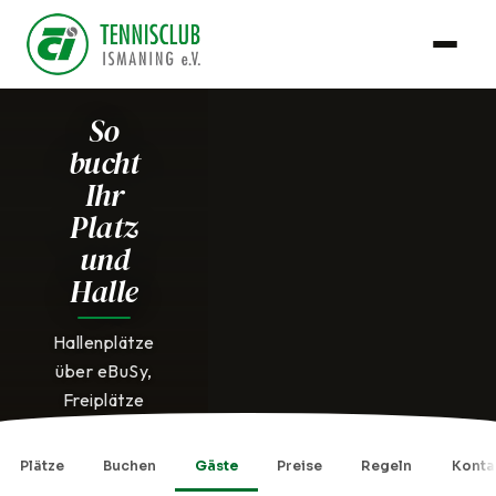
So
bucht
Ihr
Platz
und
Halle
Hallenplätze
über eBuSy,
Freiplätze
am Touch-
Display im
Plätze
Buchen
Gäste
Preise
Regeln
Konta
Gang zum