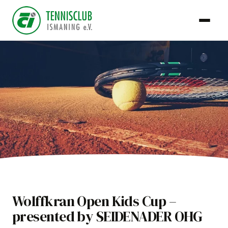
TCI Team
Wolffkran Open Kids Cup –
21. Oktober 2021
presented by SEIDENADER OHG
Jugend & Kids