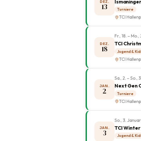
Ismaninger
DEZ.
13
Turniere
TCI Hallenp
Fr., 18. – Mo
TCI Christ
DEZ.
18
Jugend & Kid
TCI Hallenp
Sa., 2. – So.,
Next Gen 
JAN.
2
Turniere
TCI Hallenp
So., 3. Janua
TCI Winter
JAN.
3
Jugend & Kid