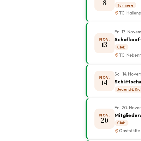
8
Turniere
TCI Hallenp
Fr., 13. Nov
Schafkopft
NOV.
13
Club
TCI Neben
Sa., 14. Nov
NOV.
14
Schlittsch
Jugend & Kid
Fr., 20. Nov
Mitglieder
NOV.
20
Club
Gaststätte