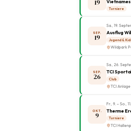
19
Vietnamesi
Turniere
Sa., 19. Sep
Ausflug Wi
SEP.
19
Jugend & Kid
Wildpark P
Sa., 26. Sep
TCI Sporta
SEP.
26
Club
TCI Anlage
Fr., 9. – So.,
Therme Er
OKT.
9
Turniere
TCI Hallenp