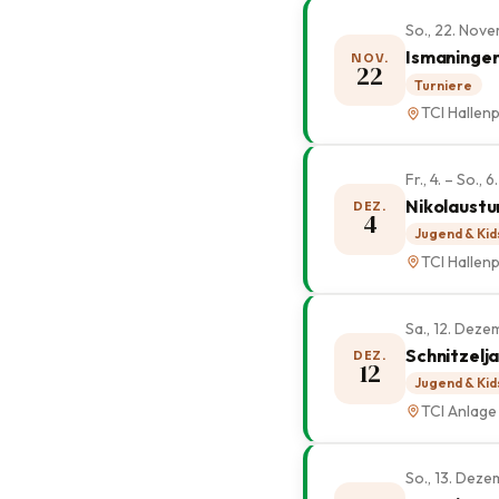
So., 22. Nov
Ismaninger
NOV.
22
Turniere
TCI Hallenp
Fr., 4. – So.
Nikolaustu
DEZ.
4
Jugend & Kid
TCI Hallenp
Sa., 12. Dez
Schnitzelj
DEZ.
12
Jugend & Kid
TCI Anlage
So., 13. Dez