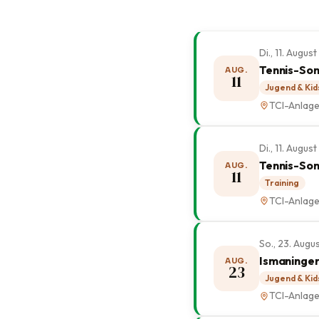
Di., 11. Augus
Tennis-Som
AUG.
11
Jugend & Kid
TCI-Anlag
Di., 11. Augu
Tennis-Som
AUG.
11
Training
TCI-Anlag
So., 23. Augu
Ismaninge
AUG.
23
Jugend & Kid
TCI-Anlag