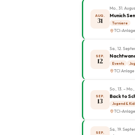
Mo., 31. Augu
Munich Sen
AUG.
31
Turniere
TCI-Anlag
Sa., 12. Sep
Nachtwan
SEP.
12
Events
Jug
TCI Anlage
So., 13. – Mo
Back to Sc
SEP.
13
Jugend & Kid
TCI-Anlag
Sa., 19. Sep
SEP.