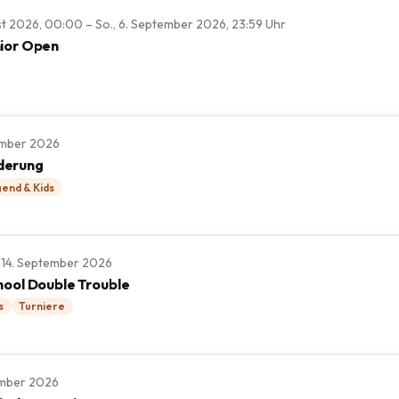
st 2026, 00:00 – So., 6. September 2026, 23:59 Uhr
ior Open
e
tember 2026
derung
end & Kids
., 14. September 2026
hool Double Trouble
s
Turniere
e
tember 2026