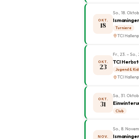
So., 18. Okt
Ismaninger
OKT.
18
Turniere
TCI Hallenp
Fr., 23. – So
TCI Herbst
OKT.
23
Jugend & Kid
TCI Hallenp
Sa., 31. Okto
OKT.
31
Einwinteru
Club
So., 8. Nove
Ismaninger
NOV.