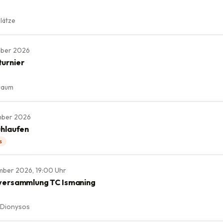
lätze
ember 2026
urnier
raum
ember 2026
uhlaufen
s
ember 2026, 19:00 Uhr
versammlung TC Ismaning
 Dionysos